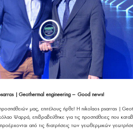
sarras | Geothermal engineering – Good news!
ροσπάθειών μας, επιτέλους ήρθε! Η nikolaos psarras | Geot
κόλαο Ψαρρά, επιβραβεύθηκε για τις προσπάθειες που καταβ
προέρχονται από τις διατρήσεις των γεωθερμικών γεωτρήσ