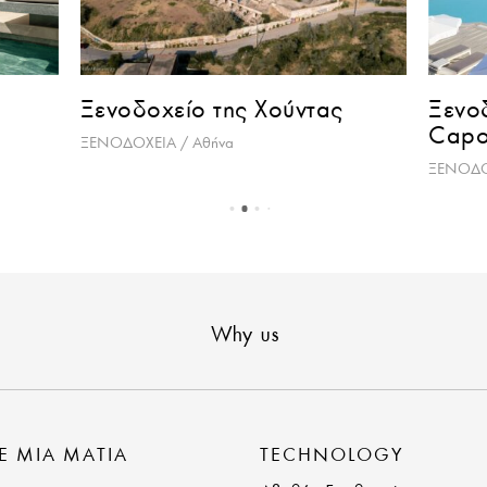
τας
Ξενοδοχειακό συγκρότημα
Ρ
Capo Di Corfu
ΕΡ
ΞΕΝΟΔΟΧΕΙΑ / Κάβος
Why us
Ε ΜΙΑ ΜΑΤΙΑ
TECHNOLOGY