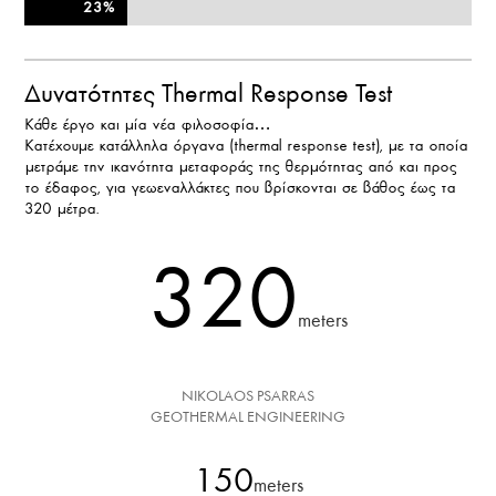
23%
23%
Δυνατότητες Thermal Response Test
Κάθε έργο και μία νέα φιλοσοφία…
Κατέχουμε κατάλληλα όργανα (thermal response test), με τα οποία
μετράμε την ικανότητα μεταφοράς της θερμότητας από και προς
το έδαφος, για γεωεναλλάκτες που βρίσκονται σε βάθος έως τα
320 μέτρα.
320
meters
NIKOLAOS PSARRAS
GEOTHERMAL ENGINEERING
150
meters