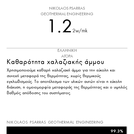
NIKOLAOS PSARRAS
GEOTHERMAL ENGINEERING
1.2
2w/mk
ΕΛΛΗΝΙΚΗ
ΑΓΟΡΑ
Καθαρότητα χαλαζιακής άμμου
Χρησιμοποιούμε καθαρή χαλαζιακή άμμο για την εύκολη και
συνεχή μεταφορά της θερμότητας, χωρίς θερμικούς
εγκλωβισμούς. Το αποτέλεσμα των υλικών αυτών είναι η εύκολη
διάχυση, η ομοιομορφία μεταφοράς της θερμότητας και ο υψηλός
βαθμός απόδοσης του συστήματος.
NIKOLAOS PSARRAS GEOTHERMAL ENGINEERING
99.3%
99.3%