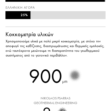
ΕΛΛΗΝΙΚΗ ΑΓΟΡΑ
25%
25%
Κοκκομετρία υλικών
Χρησιμοποιούμε υλικά με πολύ μικρή κοκκομετρία, με στόχο την
αποφυγή της καθίζησης, διαστρωμάτωσης και θερμικής εμπλοκής,
ενώ ταυτόχρονα μειώνουμε τη διαπερατότητα του γεωθερμικού
συστήματος από το γειτονικό περιβάλλον.
900
μm
NIKOLAOS PSARRAS
GEOTHERMAL ENGINEERING